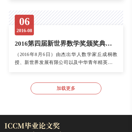
表彰。其中博士论文金奖6名，银奖15名，硕士论
文银奖4名，学士论文金奖2名，银奖3名，博士论
06
文优胜奖40名及学士论文优胜奖1名。哈尔滨工
业...
2016-08
2016第四届新世界数学奖颁奖典礼顺利举行
（2016年8月6日）由杰出华人数学家丘成桐教
授、新世界发展有限公司以及中华青年精英基金
会共同创办的新世界数学奖，今年已踏入第四
届，于8月6日晚在北京饭店举行颁奖典礼。今届
共有43名来自全球的年轻华裔数学论文作者获
加载更多
奖。在200多名国内外知名专家学者的见证下，获
奖的...