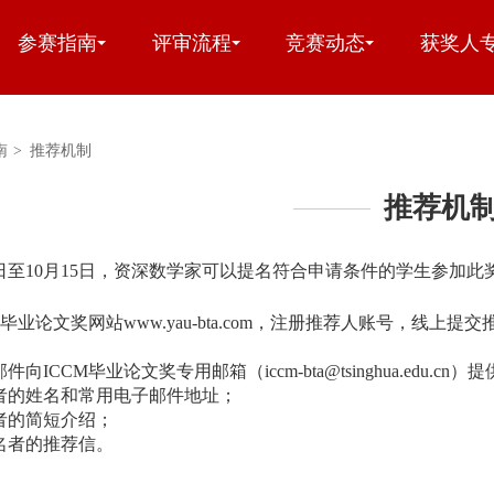
参赛指南
评审流程
竞赛动态
获奖人
南
>
推荐机制
推荐机
月16日至10月15日，资深数学家可以提名符合申请条件的学生参加
M毕业论文奖网站www.yau-bta.com，注册推荐人账号，线上提
向ICCM毕业论文奖专用邮箱（iccm-bta@tsinghua.edu.cn
者的姓名和常用电子邮件地址；
者的简短介绍；
名者的推荐信。