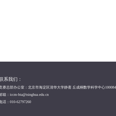
联系我们：
竞赛总部办公室：北京市海淀区清华大学静斋 丘成桐数学科学中心100084
邮箱：iccm-bta@tsinghua.edu.cn
电话：010-62797260