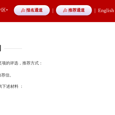
专区
|
|
English
报名通道
推荐通道
制
此奖项的评选，推荐方式：
交推荐信。
）提供下述材料 ：