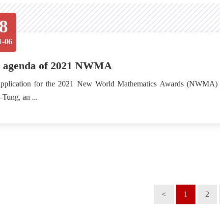
8
1-06
 agenda of 2021 NWMA
pplication for the 2021 New World Mathematics Awards (NWMA) ha
-Tung, an ...
<
1
2