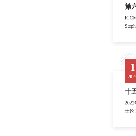
第六
ICCM 毕业论文奖—博士
1
202
十
20
士论文金奖脱颖而出。 本
华大