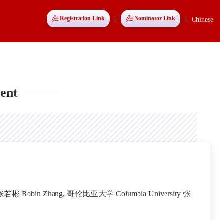
Registration Link
Nominator Link
|
|
Chinese
ent
若彬 Robin Zhang, 哥伦比亚大学 Columbia University 张