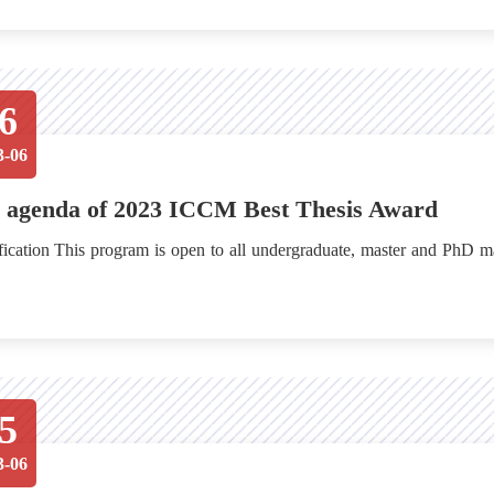
6
3-06
 agenda of 2023 ICCM Best Thesis Award
 master and PhD mathematics students of Chinese descendants, anywhere in the
5
3-06