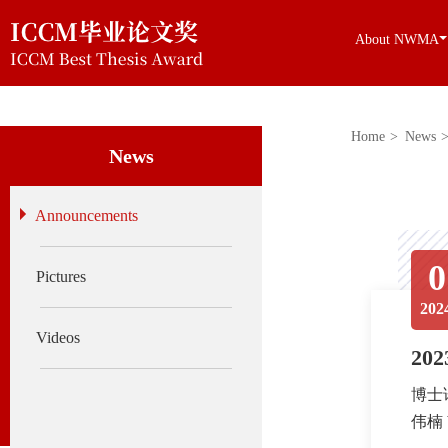
About NWMA
Home
>
News
News
Announcements
0
Pictures
202
Videos
20
博士论文
伟楠 W