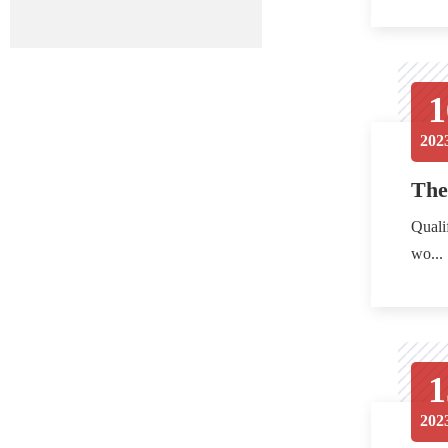
1
202
The
Qualification This program is open to all undergraduate,
wo...
1
202