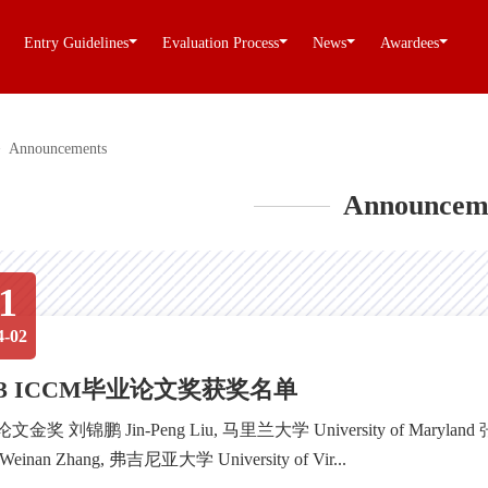
Entry Guidelines
Evaluation Process
News
Awardees
>
Announcements
Announcem
1
4-02
23 ICCM毕业论文奖获奖名单
金奖 刘锦鹏 Jin-Peng Liu, 马里兰大学 University of Maryland 张
einan Zhang, 弗吉尼亚大学 University of Vir...