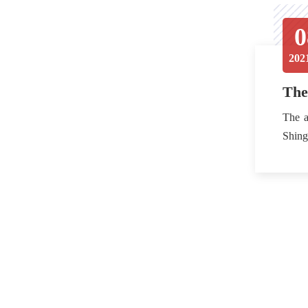
0
202
The
The a
Shing